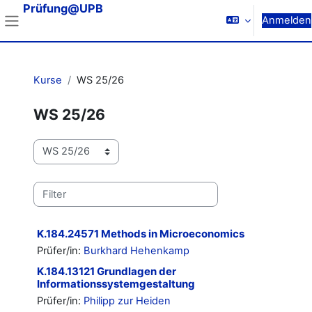
Zum Hauptinhalt
Prüfung@UPB
Anmelden
Website-Übersicht
Kurse
WS 25/26
WS 25/26
Kursbereiche
Kurse suchen
K.184.24571 Methods in Microeconomics
Prüfer/in:
Burkhard Hehenkamp
K.184.13121 Grundlagen der
Informationssystemgestaltung
Prüfer/in:
Philipp zur Heiden