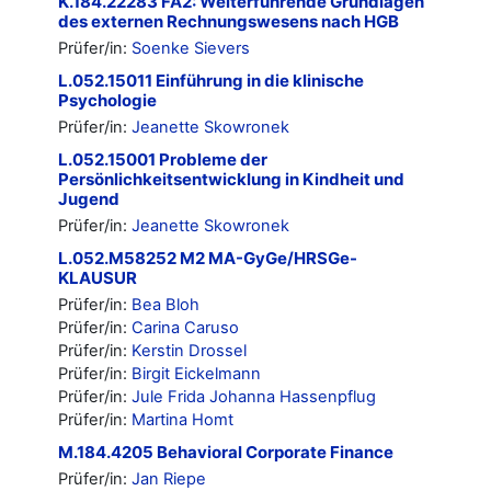
K.184.22283 FA2: Weiterführende Grundlagen
des externen Rechnungswesens nach HGB
Prüfer/in:
Soenke Sievers
L.052.15011 Einführung in die klinische
Psychologie
Prüfer/in:
Jeanette Skowronek
L.052.15001 Probleme der
Persönlichkeitsentwicklung in Kindheit und
Jugend
Prüfer/in:
Jeanette Skowronek
L.052.M58252 M2 MA-GyGe/HRSGe-
KLAUSUR
Prüfer/in:
Bea Bloh
Prüfer/in:
Carina Caruso
Prüfer/in:
Kerstin Drossel
Prüfer/in:
Birgit Eickelmann
Prüfer/in:
Jule Frida Johanna Hassenpflug
Prüfer/in:
Martina Homt
M.184.4205 Behavioral Corporate Finance
Prüfer/in:
Jan Riepe